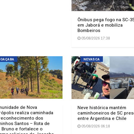
JOAÇABA
NEVASCA
unidade de Nova
Neve histórica mantém
rópolis realiza caminhada
caminhoneiros de SC pres
reconhecimento dos
entre Argentina e Chile
inhos Santos – Rota de
05/08/2026 06:18
i Bruno e fortalece o
ismo religioso de Joaçaba
/08/2026 17:21
POLÍCIA
11ª EDIÇÃO DO BATE CASCO