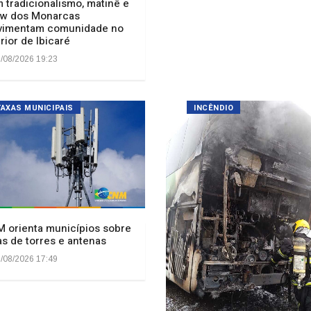
 orienta municípios sobre
as de torres e antenas
/08/2026 17:49
Ônibus pega fogo na SC-3
em Jaborá e mobiliza
Bombeiros
05/08/2026 17:38