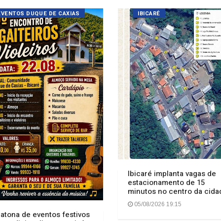
Ibicaré implanta vagas de
estacionamento de 15
minutos no centro da cida
05/08/2026 19:15
atona de eventos festivos
 tradicionalismo, matinê e
w dos Monarcas
imentam comunidade no
erior de Ibicaré
/08/2026 19:23
TAXAS MUNICIPAIS
INCÊNDIO