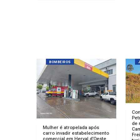
BOMBEIROS
Com
Pet
de 
Mulher é atropelada após
Cam
carro invadir estabelecimento
Fre
comercial em Herval d’Oeste
tur
05/08/2026 17:30
05
INFRAESTRUTURA