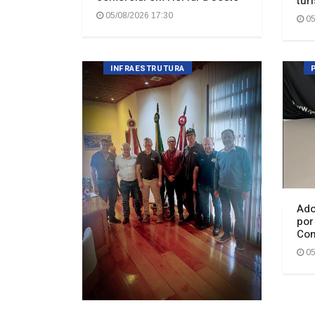
Ado
por
Con
05
Ibicaré e Treze Tílias unem
esforços para viabilizar nova
ponte sobre o Rio São Bento
05/08/2026 06:16