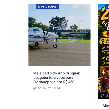
Mais perto do Alto Uruguai:
Joaçaba terá voos para
Florianópolis por R$ 450
05/08/2026 19:44
Mar
com
sho
mov
int
05
POLÍCIA