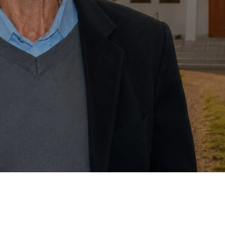
onfirmou para o próximo dia 12, a realização de mais
o Colono de Joaçaba, em parceria com Sindicato dos
Luzerna. A objetivo é render homenagem aos agricultores,
r, modal predominante na região.
posição e comercialização de produtos e serviços.
orma cordial e determinada que a comunidade de Linha