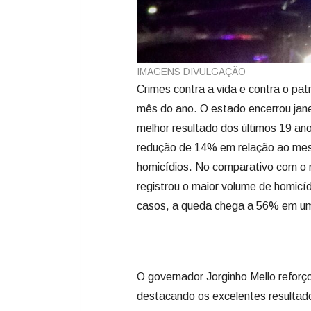
mês do ano. O estado encerrou jane
melhor resultado dos últimos 19 an
redução de 14% em relação ao mes
homicídios. No comparativo com o 
registrou o maior volume de homicíd
casos, a queda chega a 56% em u
O governador Jorginho Mello reforço
destacando os excelentes resultad
envolve diversas frentes do Governo
atendimento a moradores e visitan
das nossas polícias, hoje o cidadão
para conhecer suas belezas naturai
Brasil”, disse