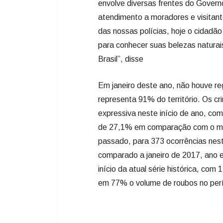
Em janeiro deste ano, não houve re
representa 91% do território. Os c
expressiva neste início de ano, co
de 27,1% em comparação com o mês
passado, para 373 ocorrências nes
comparado a janeiro de 2017, ano e
início da atual série histórica, co
em 77% o volume de roubos no per
Os dados foram fornecidos pela Gerê
Inteligência Estratégica da Secret
Crimes envolvendo veículos
Ainda em relação a práticas crimi