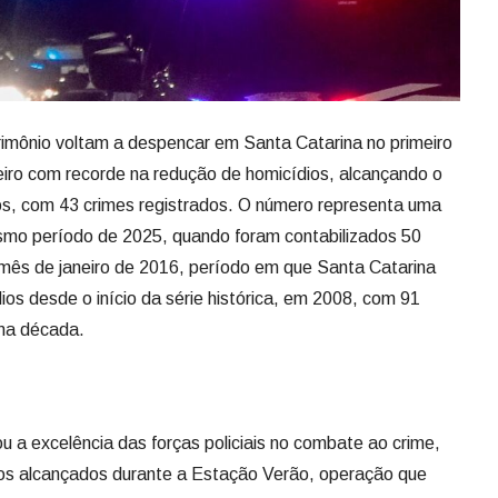
iro com recorde na redução de homicídios, alcançando o
os, com 43 crimes registrados. O número representa uma
mo período de 2025, quando foram contabilizados 50
mês de janeiro de 2016, período em que Santa Catarina
ios desde o início da série histórica, em 2008, com 91
ma década.
u a excelência das forças policiais no combate ao crime,
os alcançados durante a Estação Verão, operação que
 do Estado para garantir eficiência nos serviços e amplo
tes durante a temporada. “Graças ao trabalho competente
 de qualquer lugar do mundo pode vir a Santa Catarina
s com a tranquilidade de estar no Estado mais seguro do