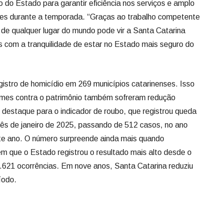
gistro de homicídio em 269 municípios catarinenses. Isso
rimes contra o patrimônio também sofreram redução
m destaque para o indicador de roubo, que registrou queda
 de janeiro de 2025, passando de 512 casos, no ano
te ano. O número surpreende ainda mais quando
m que o Estado registrou o resultado mais alto desde o
m 1.621 ocorrências. Em nove anos, Santa Catarina reduziu
íodo.
ncia de Estatística e Análise Criminal da Diretoria de
aria da Segurança Pública (SSP-SC).
nosas contra o patrimônio, o Estado também alcançou queda