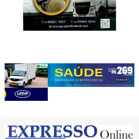
materias.expresso@yahoo.com.br
(49) 98825-5354