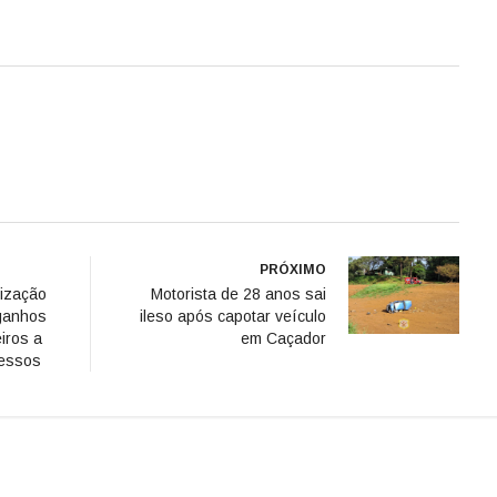
PRÓXIMO
mização
Motorista de 28 anos sai
 ganhos
ileso após capotar veículo
eiros a
em Caçador
cessos