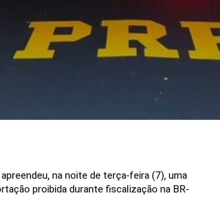
 apreendeu, na noite de terça-feira (7), uma
rtação proibida durante fiscalização na BR-
 21h10, no km 0,1 da rodovia, quando os agentes deram
 Fiat Fiorino branca.
m encontrados cerca de 300 litros de agrotóxicos da marca
, cuja entrada no Brasil é proibida.