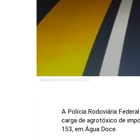
- IMAGEM DIVULGAÇÃO
A Polícia Rodoviária Federal
carga de agrotóxico de impo
153, em Água Doce.
A abordagem ocorreu por volta das
ordem de parada a uma caminhonete
Durante a vistoria no veículo, fora
Paraquat Sigma, de origem argentina