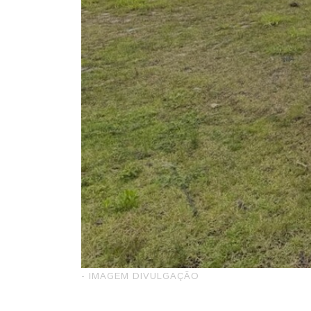
- IMAGEM DIVULGAÇÃO
A Polícia Rodoviária Federal apree
dia 2, durante uma abordagem na B
roubado e clonado, que foi recuper