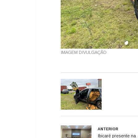
IMAGEM DIVULGAÇÃO
ANTERIOR
Ibicaré presente na
construção do Plano
Ação Regional da R
Cuidados à Pessoa
Deficiência