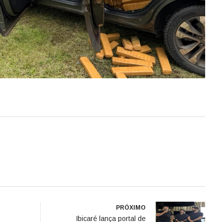
PRÓXIMO
Ibicaré lança portal de
 de
turismo moderno e
ede de
integrado para valorizar
 com
atrativos locais