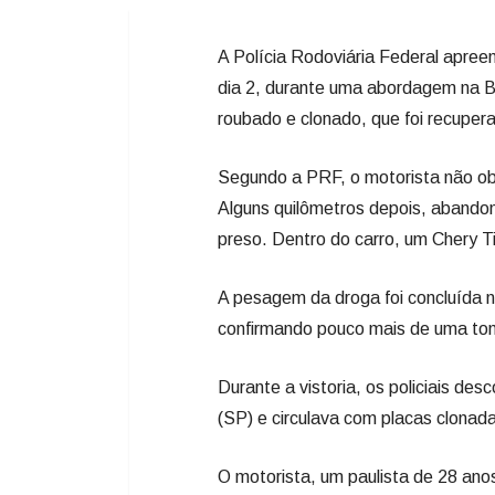
Segundo a PRF, o motorista não ob
Alguns quilômetros depois, abandon
preso. Dentro do carro, um Chery T
A pesagem da droga foi concluída na
confirmando pouco mais de uma ton
Durante a vistoria, os policiais des
(SP) e circulava com placas clonad
O motorista, um paulista de 28 ano
e a levaria até Florianópolis. Ele f
de drogas, crime cuja pena varia de
Fonte: Oeste+