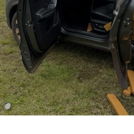
ndeu 1.034 quilos de maconha na manhã de quinta-feira,
R-101, em Itajaí. A droga estava em um automóvel
ado pelos agentes.