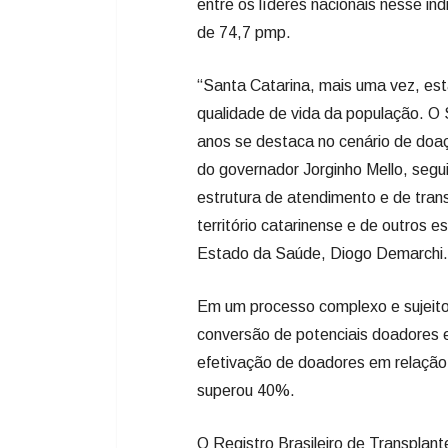
do governador Jorginho Mello, seg
estrutura de atendimento e de tran
território catarinense e de outros 
Estado da Saúde, Diogo Demarchi.
Em um processo complexo e sujeito a
conversão de potenciais doadores 
efetivação de doadores em relação
superou 40%.
O Registro Brasileiro de Transplan
catarinense ao apontar que o índi
está entre os mais elevados da séri
Outro avanço relevante destacado n
autorização familiar, que caiu de