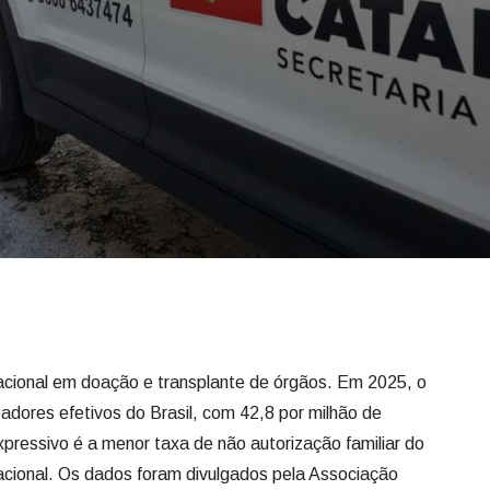
acional em doação e transplante de órgãos. Em 2025, o
adores efetivos do Brasil, com 42,8 por milhão de
xpressivo é a menor taxa de não autorização familiar do
acional. Os dados foram divulgados pela Associação
s (ABTO), na quarta-feira, 6.
 de uma política pública estruturada ao longo de mais de
de da população catarinense. Nesse período, cerca de 26
eceberam órgãos, tecidos ou células, proporcionando mais
vida. Pessoas de outros estados da federação também