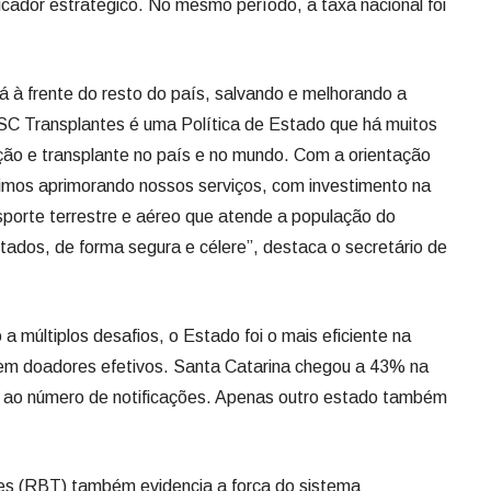
uimos aprimorando nossos serviços, com investimento na
sporte terrestre e aéreo que atende a população do
estados, de forma segura e célere”, destaca o secretário de
 múltiplos desafios, o Estado foi o mais eficiente na
em doadores efetivos. Santa Catarina chegou a 43% na
 ao número de notificações. Apenas outro estado também
tes (RBT) também evidencia a força do sistema
ce de 42,8 doadores efetivos pmp — o maior do país —
e histórica de SC. A taxa nacional ficou em 20,3 pmp.
o relatório anual é a expressiva redução da taxa de não
 70% em 2007 para 32% em 2025, o melhor resultado do