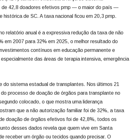
 investimentos contínuos em educação permanente e
especialmente das áreas de terapia intensiva, emergência
 do sistema estadual de transplantes. Nos últimos 21
s do processo de doação de órgãos para transplante no
 segundo colocado, o que mostra uma liderança
stram que a não autorização familiar foi de 32%, a taxa
 de doação de órgãos efetivos foi de 42,8%, todos os
njunto desses dados revela que quem vive em Santa
de receber um órgão ou tecidos quando precisar. O
o orgulho dos resultados e gratidão às famílias doadoras
denador do SC Transplantes, Joel de Andrade.
a a etapa mais sensível de todo o processo de doação e
nico, empatia e comunicação qualificada. Para fortalecer
ealiza, em média, 10 Cursos de Comunicação em Situações