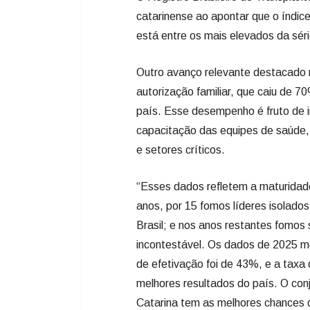
país. Esse desempenho é fruto de
capacitação das equipes de saúde, 
e setores críticos.
“Esses dados refletem a maturidade
anos, por 15 fomos líderes isolado
Brasil; e nos anos restantes fomos
incontestável. Os dados de 2025 mo
de efetivação foi de 43%, e a taxa
melhores resultados do país. O co
Catarina tem as melhores chances 
Governo de Santa Catarina tem muit
de Santa Catarina”, explica o coor
A entrevista familiar é considerad
transplante, pois exige preparo téc
essa abordagem, Santa Catarina r