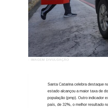
- IMAGEM DIVULGAÇÃO
Santa Catarina celebra destaque n
estado alcançou a maior taxa de do
população (pmp). Outro indicador e
país, de 32%, o melhor resultado n
Brasileira de Transplantes de Órgão
Os números refletem a consolidação
duas décadas, aliada à solidarieda
mil pessoas de Santa Catarina já r
qualidade e nova oportunidade de 