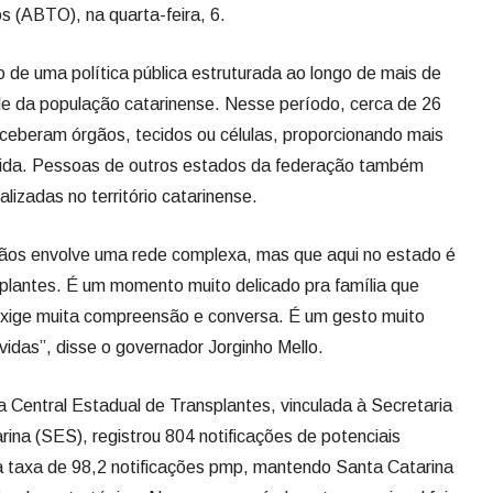
izadas no território catarinense.
ãos envolve uma rede complexa, mas que aqui no estado é
lantes. É um momento muito delicado pra família que
xige muita compreensão e conversa. É um gesto muito
 vidas”, disse o governador Jorginho Mello.
a Central Estadual de Transplantes, vinculada à Secretaria
na (SES), registrou 804 notificações de potenciais
 taxa de 98,2 notificações pmp, mantendo Santa Catarina
dicador estratégico. No mesmo período, a taxa nacional foi
á à frente do resto do país, salvando e melhorando a
 SC Transplantes é uma Política de Estado que há muitos
ção e transplante no país e no mundo. Com a orientação