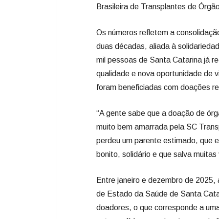
foram beneficiadas com doações real
“A gente sabe que a doação de órg
muito bem amarrada pela SC Transp
perdeu um parente estimado, que e
bonito, solidário e que salva muitas
Entre janeiro e dezembro de 2025, 
de Estado da Saúde de Santa Catari
doadores, o que corresponde a uma
entre os líderes nacionais nesse in
de 74,7 pmp.
“Santa Catarina, mais uma vez, est
qualidade de vida da população. O
anos se destaca no cenário de doa