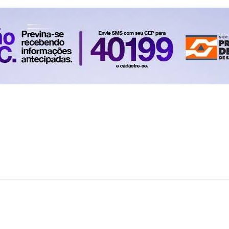
1
...
6
7
8
9
10
Total 172 matérias